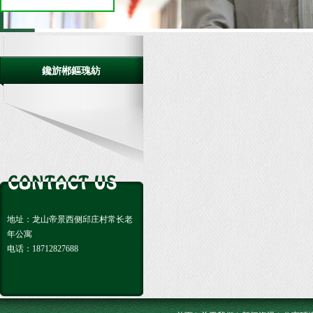
鑱旂郴鏂瑰紡
地址：龙山帝景西侧邱庄村常长老
年公寓
电话：18712827688