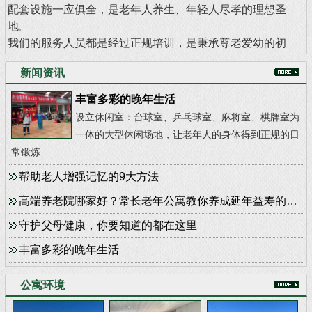
配套设施一应俱全，是老年人养生、年轻人尽孝的理想圣
地。
我们的服务人员都是经过正规培训，是秉承尊老爱幼的初
衷，细致的照顾每个老人生活中的点点滴滴，在这里我们就
新闻资讯
是一个欢乐的大家庭，有家的感觉，有亲人般的关心!心与心
的沟通，愉悦的心情，真正意义上让老年人生活舒心、安
丰富多彩的晚年生活
心、顺心，让子女放心！
设立休闲室：台球室、乒乓球室、麻将室、棋牌室为
一体的大型休闲场地，让老年人的身体得到正规的日
沉淀流金岁月，分享晚晴人生，
滦县常长老年公寓
是老人
常锻炼
心灵的港湾，是忙碌子女尽孝的坚强后盾。
帮助老人增强记忆的9大方法
地址：滦县公园
高端养老院哪家好？常长老年公寓教你养成延年益寿的7个运动小习惯
电话：18712827688
守护父母健康，你要知道的都在这里
丰富多彩的晚年生活
公寓环境