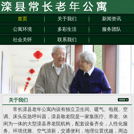
首页
关于我们
新闻资讯
公寓环境
多彩生活
服务团队
社会关怀
联系我们
关于我们
常长滦县老年公寓内设有独立卫生间、暖气、电视、空
调、床头应急呼叫器，滦县敬老院是一家集医疗、养老、休
闲为一体的大型滦县养老院机构，配套设备齐全，人性化服
务。环境优雅、空气清新，交通便利，地理位置优越，周边